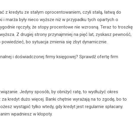
ć z kredytu ze stałym oprocentowaniem, czyli stałą, łatwą do
etki i marża były nieco wyższe niż w przypadku tych opartych o
ygodnie ręczyły, że stopy procentowe nie wzrosną. Teraz to troszkę
wyższa. Z drugiej strony przynajmniej na pięć lat, zyskasz pewność,
o powiedzieć, bo sytuacja zmienia się zbyt dynamicznie.
nalnej i doświadczonej firmy księgowej? Sprawdź ofertę firm
wiązanie. Jedyny sposób, by obniżyć ratę, to wydłużyć okres
z za kredyt dużo więcej. Banki chętnie wyrażają na to zgodę, bo to
żesz wystąpić tylko wtedy, gdy kredyt jest regularnie spłacany.
, zanim wpadniesz w kłopoty.