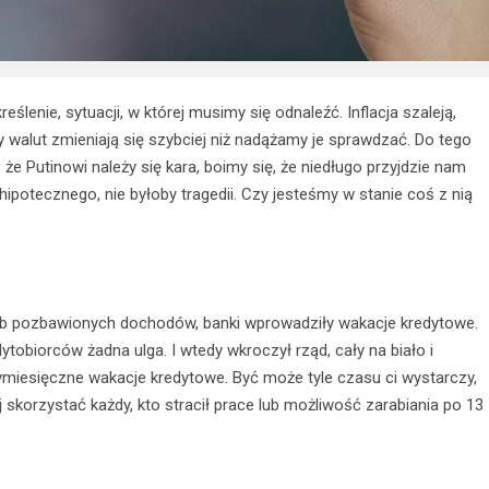
eślenie, sytuacji, w której musimy się odnaleźć. Inflacja szaleją,
y walut zmieniają się szybciej niż nadążamy je sprawdzać. Do tego
 Putinowi należy się kara, boimy się, że niedługo przyjdzie nam
hipotecznego, nie byłoby tragedii. Czy jesteśmy w stanie coś z nią
sób pozbawionych dochodów, banki wprowadziły wakacje kredytowe.
dytobiorców żadna ulga. I wtedy wkroczył rząd, cały na biało i
zymiesięczne wakacje kredytowe. Być może tyle czasu ci wystarczy,
skorzystać każdy, kto stracił prace lub możliwość zarabiania po 13