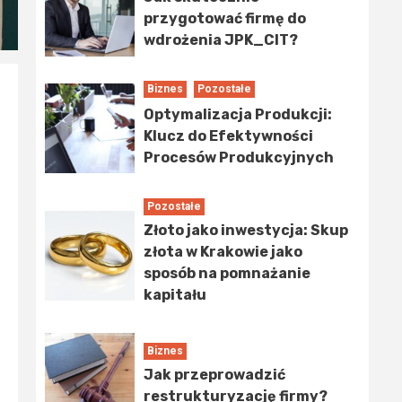
przygotować firmę do
wdrożenia JPK_CIT?
Biznes
Pozostałe
Optymalizacja Produkcji:
Klucz do Efektywności
Procesów Produkcyjnych
Pozostałe
Złoto jako inwestycja: Skup
złota w Krakowie jako
sposób na pomnażanie
kapitału
Biznes
Jak przeprowadzić
restrukturyzację firmy?