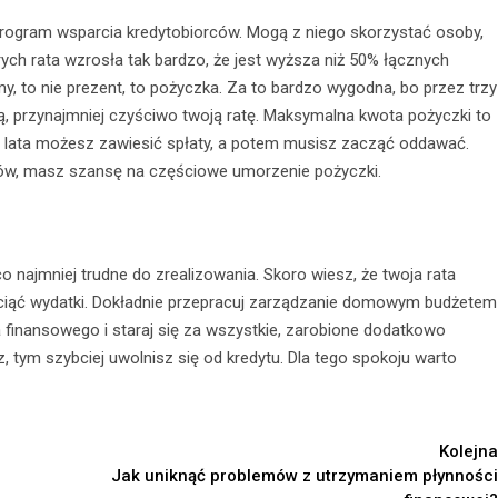
program wsparcia kredytobiorców. Mogą z niego skorzystać osoby,
órych rata wzrosła tak bardzo, że jest wyższa niż 50% łącznych
to nie prezent, to pożyczka. Za to bardzo wygodna, bo przez trzy
ą, przynajmniej czyściwo twoją ratę. Maksymalna kwota pożyczki to
a lata możesz zawiesić spłaty, a potem musisz zacząć oddawać.
minów, masz szansę na częściowe umorzenie pożyczki.
o najmniej trudne do zrealizowania. Skoro wiesz, że twoja rata
 ciąć wydatki. Dokładnie przepracuj zarządzanie domowym budżetem
finansowego i staraj się za wszystkie, zarobione dodatkowo
z, tym szybciej uwolnisz się od kredytu. Dla tego spokoju warto
Kolejna
Jak uniknąć problemów z utrzymaniem płynności