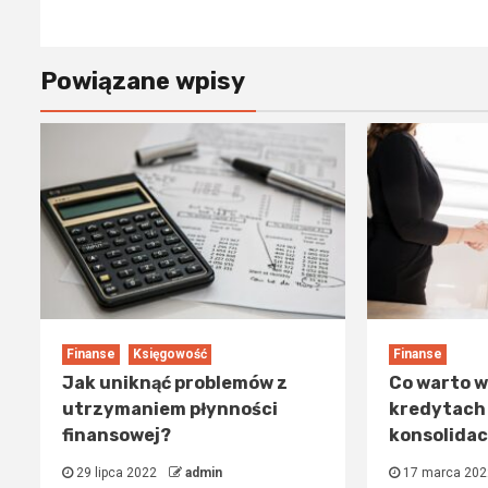
Powiązane wpisy
Finanse
Księgowość
Finanse
Jak uniknąć problemów z
Co warto w
utrzymaniem płynności
kredytach
finansowej?
konsolida
29 lipca 2022
admin
17 marca 20