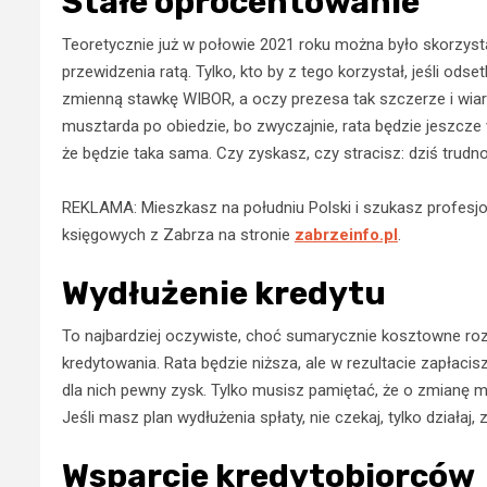
Stałe oprocentowanie
Teoretycznie już w połowie 2021 roku można było skorzysta
przewidzenia ratą. Tylko, kto by z tego korzystał, jeśli ods
zmienną stawkę WIBOR, a oczy prezesa tak szczerze i wiar
musztarda po obiedzie, bo zwyczajnie, rata będzie jeszcze 
że będzie taka sama. Czy zyskasz, czy stracisz: dziś trudn
REKLAMA: Mieszkasz na południu Polski i szukasz profesjo
księgowych z Zabrza na stronie
zabrzeinfo.pl
.
Wydłużenie kredytu
To najbardziej oczywiste, choć sumarycznie kosztowne roz
kredytowania. Rata będzie niższa, ale w rezultacie zapłacis
dla nich pewny zysk. Tylko musisz pamiętać, że o zmianę mo
Jeśli masz plan wydłużenia spłaty, nie czekaj, tylko działaj
Wsparcie kredytobiorców