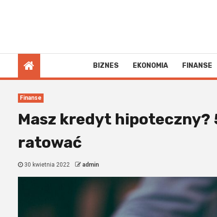
Skip
to
content
7 sierpnia 2026
BIZNES
EKONOMIA
FINANSE
Finanse
Masz kredyt hipoteczny? 5
ratować
30 kwietnia 2022
admin