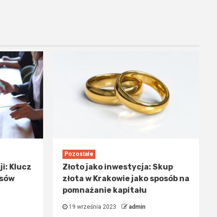
Pozostałe
i: Klucz
Złoto jako inwestycja: Skup
esów
złota w Krakowie jako sposób na
pomnażanie kapitału
19 września 2023
admin