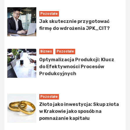
Pozostałe
Jak skutecznie przygotować
firmę do wdrożenia JPK_CIT?
Biznes
Pozostałe
Optymalizacja Produkcji: Klucz
do Efektywności Procesów
Produkcyjnych
Pozostałe
Złoto jako inwestycja: Skup złota
w Krakowie jako sposób na
pomnażanie kapitału