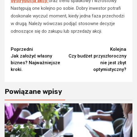
dystrybucja akcji
oraz trend spadkowy i wzrostowy.
Następują one kolejno po sobie. Dobry inwestor potrafi
doskonale wyczuć moment, kiedy jedna faza przechodzi
w drugą. Należy wówczas podjąć stosowne decyzje
odnoszące się do zakupu lub sprzedaży akcji.
Continue
Poprzedni
Kolejna
Jak założyć własny
Czy budżet przyszłoroczny
Reading
biznes? Najważniejsze
nie jest zbyt
kroki.
optymistyczny?
Powiązane wpisy