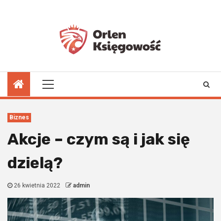
Skip
to
9 sierpnia 2026
content
Primary
Menu
Biznes
Akcje – czym są i jak się
dzielą?
26 kwietnia 2022
admin