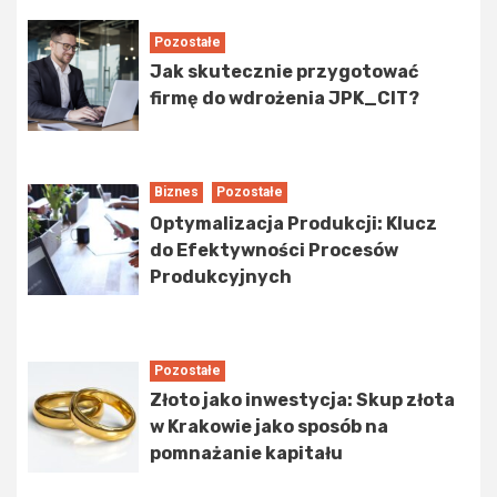
Pozostałe
Jak skutecznie przygotować
firmę do wdrożenia JPK_CIT?
Biznes
Pozostałe
Optymalizacja Produkcji: Klucz
do Efektywności Procesów
Produkcyjnych
Pozostałe
Złoto jako inwestycja: Skup złota
w Krakowie jako sposób na
pomnażanie kapitału